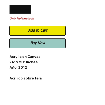
Quantity
*
Only 1 left in stock
Add to Cart
Buy Now
Acrylic on Canvas
24" x 50" Inches
Año: 2012
Acrilico sobre tela
24" x 50" pulgadas
Año: 2012
General Information
Todos los dibujos y pinturas
Todos los dibujos y pinturas están