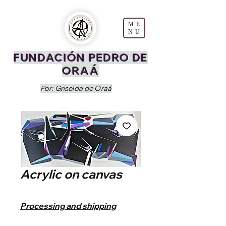
ME
NU
FUNDACIÓN PEDRO DE
ORAÁ
Por: Griselda de Oraá
Acrylic on canvas
Price
$15,600.00
Processing and shipping