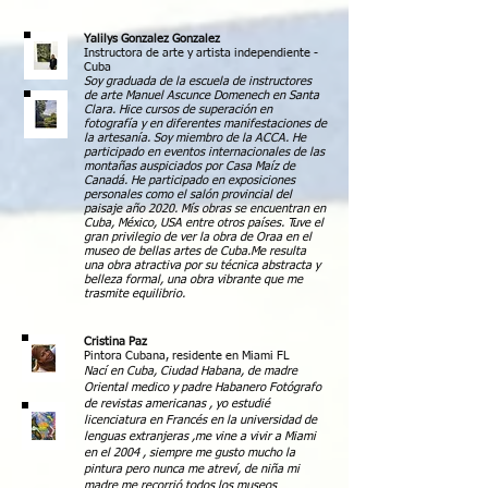
Yalilys Gonzalez Gonzalez
Instructora de arte y artista independiente -
Cuba
Soy graduada de la escuela de instructores
de arte Manuel Ascunce Domenech en Santa
Clara. Hice cursos de superación en
fotografía y en diferentes manifestaciones de
la artesanía. Soy miembro de la ACCA. He
participado en eventos internacionales de las
montañas auspiciados por Casa Maíz de
Canadá. He participado en exposiciones
personales como el salón provincial del
paisaje año 2020. Mís obras se encuentran en
Cuba, México, USA entre otros países. Tuve el
gran privilegio de ver la obra de Oraa en el
museo de bellas artes de Cuba.Me resulta
una obra atractiva por su técnica abstracta y
belleza formal, una obra vibrante que me
trasmite equilibrio.
Cristina Paz
Pintora Cubana, residente en Miami FL
Nací en Cuba, Ciudad Habana, de madre
Oriental medico y padre Habanero Fotógrafo
de revistas americanas , yo estudié
licenciatura en Francés en la universidad de
lenguas extranjeras ,me vine a vivir a Miami
en el 2004 , siempre me gusto mucho la
pintura pero nunca me atreví, de niña mi
madre me recorrió todos los museos