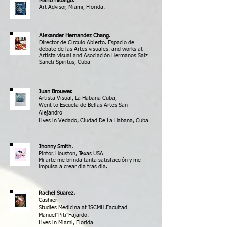
Mario Hidalgo.
Art Advisor, Miami, Florida.
Alexander Hernandez Chang.
Director de Círculo Abierto. Espacio de
debate de las Artes visuales. and works at
Artista visual and
Asociación Hermanos Saíz
Sancti Spiritus, Cuba
Juan Brouwer.
Artista Visual, La Habana Cuba,
Went to Escuela de Bellas Artes San
Alejandro
Lives in
Vedado, Ciudad De La Habana, Cuba
Jhonny Smith.
Pintor. Houston, Texas USA
Mi arte me brinda tanta satisfacción y me
impulsa a crear dia tras dia.
Rachel Suarez.
Cashier
Studies Medicina at ISCMH.Facultad
Manuel"Piti"Fajardo.
Lives in
Miami, Florida