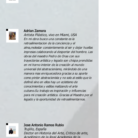
Adrian Zamora
Artista Plástico, vivo en Miami, USA
En mi obra busco una constante es la
retroalimentacion de la conciencia y el
alma,molestar consientemente al ser y dejar huellas
impresas colaborando al despertar del hombre. Las
obras del maestro Pedro de Oraa con sus
trayectorias artística y legado son chispa prendidas
en mi horno interior de la creación al mundo
universal del abstracionismo, mirándolo de una
manera mas enriquecedora gracias a su aporte
como pintor abstracionista y no solo al estilo que lo
definió sino en ellos hay un ecletismo de
conocimientos y estilos matizando el arte
cubano.Su trabajo es inspiración y influencias
para mi creación artística. Gracias al Maestro por el
legado y la oportunidad de retroalimentarnos.
Jose Antonio Ramos Rubio
Trujillo, España
Doctor en Historia del Arte, Critico de arte,
Académico de la Real Academia de la