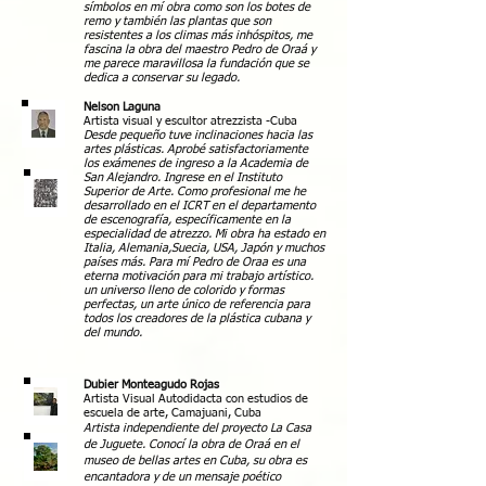
símbolos en mí obra como son los botes de
remo y también las plantas que son
resistentes a los climas más inhóspitos, me
fascina la obra del maestro Pedro de Oraá y
me parece maravillosa la fundación que se
dedica a conservar su legado.
Nelson Laguna
Artista visual y escultor atrezzista -Cuba
Desde pequeño tuve inclinaciones hacia las
artes plásticas. Aprobé satisfactoriamente
los exámenes de ingreso a la Academia de
San Alejandro. Ingrese en el Instituto
Superior de Arte. Como profesional me he
desarrollado en el ICRT en el departamento
de escenografía, específicamente en la
especialidad de atrezzo. Mi obra ha estado en
Italia, Alemania,Suecia, USA, Japón y muchos
países más. Para mí Pedro de Oraa es una
eterna motivación para mi trabajo artístico.
un universo lleno de colorido y formas
perfectas, un arte único de referencia para
todos los creadores de la plástica cubana y
del mundo.
Dubier Monteagudo Rojas
Artista Visual Autodidacta con estudios de
escuela de arte, Camajua
ni, Cuba
Artista independiente del proyecto La Casa
de Juguete. Conocí la obra de
Oraá
en el
museo de bellas artes en Cuba, su obra es
encantadora y de un mensaje poético