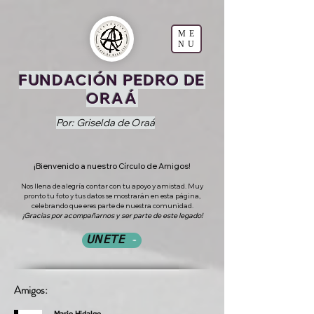
ME
NU
FUNDACIÓN PEDRO DE
ORAÁ
Por: Griselda de Oraá
¡Bienvenido a nuestro Círculo de Amigos!
Nos llena de alegría contar con tu apoyo y amistad. Muy
pronto tu foto y tus datos se mostrarán en esta página,
celebrando que eres parte de nuestra comunidad.
¡Gracias por acompañarnos y ser parte de este legado!
UNETE
Amigos: