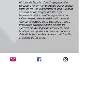
Historia de España. Constituye para mí un
verdadero honor y un profundo placer dedicar
parte de mi vida a biografiar la vida y la obra
artística de tan insigne artista, cuya
trayectoria vital y creativa representa un
valioso legado para el patrimonio cultural.
Abordar el estudio de su existencia y de su
producción artística supone no solo un
ejercicio de investigación y reflexión, sino
también una oportunidad para reconocer y
difundir la trascendencia de su contribución
al ámbito de las artes.
Iliana Serrano
Cubana-vivo en Miami, Fl
Pintor autodidacta. Estilo figurativo, utilizo la
técnica Zentangle y también óleo y acrílico
sobre lienzo. Mi obra es inspirada en la obra
de mi padre primeramente. Me gusta Tomás
Sánchez, Oscar F Morera la Obra de Oraa,
Amelia y Zaida del Rio.
Pady Hill Pupo
Cubana-Vivo en Habana, Cuba
Artista de la Plástica. El arte para mí tiene un
lugar especial, soy admiradora de la obra de