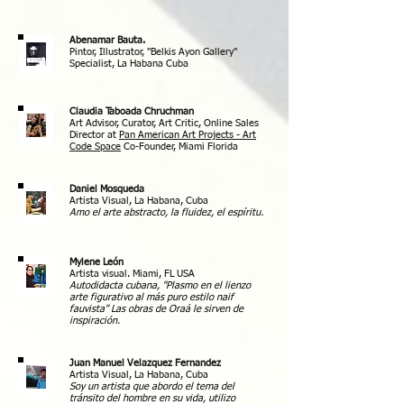
Abenamar Bauta.
Pintor, Illustrator, "Belkis Ayon Gallery"
Specialist, La Habana Cuba
Claudia Taboada Chruchman
Art Advisor, Curator, Art Critic,
Online Sales
Director at
Pan American Art Projects -
Art
Code Space
Co-Founder, Miami Florida
Daniel Mosqueda
Artista Visual, La Habana, Cuba
Amo el arte abstracto, la fluidez, el espíritu.
Mylene León
Artista visual. Miami, FL USA
Autodidacta cubana, "Plasmo en el lienzo
arte figurativo al más puro estilo naif
fauvista" Las obras de Oraá le sirven de
inspiración.
Juan Manuel Velazquez Fernandez
Artista Visual, La Habana, Cuba
Soy un artista que abordo el tema del
tránsito del hombre en su vida, utilizo